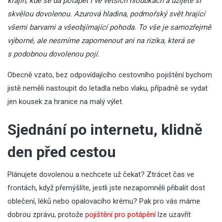
krajin, kde se dá potápět i ve větších hloubkách a užijete si
skvělou dovolenou. Azurová hladina, podmořský svět hrající
všemi barvami a všeobjímající pohoda. To vše je samozřejmě
výborné, ale nesmíme zapomenout ani na rizika, která se
s podobnou dovolenou pojí.
Obecně vzato, bez odpovídajícího cestovního pojištění bychom
jistě neměli nastoupit do letadla nebo vlaku, případně se vydat
jen kousek za hranice na malý výlet.
Sjednání po internetu, klidně
den před cestou
Plánujete dovolenou a nechcete už čekat? Ztrácet čas ve
frontách, když přemýšlíte, jestli jste nezapomněli přibalit dost
oblečení, léků nebo opalovacího krému? Pak pro vás máme
dobrou zprávu, protože
pojištění pro potápění
lze uzavřít