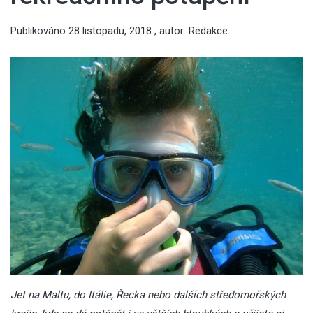
Publikováno
28 listopadu, 2018
, autor:
Redakce
Jet na Maltu, do Itálie, Řecka nebo dalších středomořských