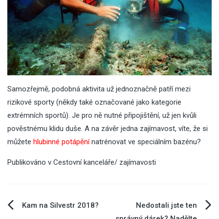
Samozřejmě, podobná aktivita už jednoznačně patří mezi
rizikové sporty (někdy také označované jako kategorie
extrémních sportů). Je pro ně nutné připojištění, už jen kvůli
pověstnému klidu duše. A na závěr jedna zajímavost, víte, že si
můžete
hlubinné potápění
natrénovat ve speciálním bazénu?
Publikováno v
Cestovní kanceláře/ zajímavosti
Navigace
Kam na Silvestr 2018?
Nedostali jste ten
správný dárek? Nadělte