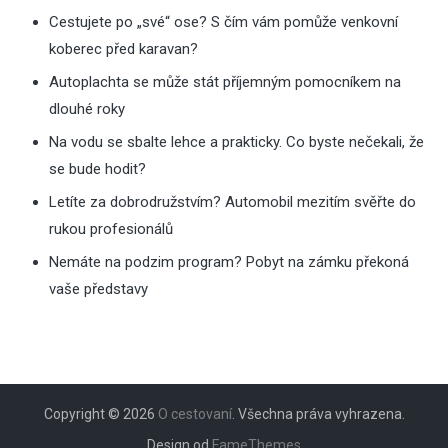
Cestujete po „své“ ose? S čím vám pomůže venkovní
koberec před karavan?
Autoplachta se může stát příjemným pomocníkem na
dlouhé roky
Na vodu se sbalte lehce a prakticky. Co byste nečekali, že
se bude hodit?
Letíte za dobrodružstvím? Automobil mezitím svěřte do
rukou profesionálů
Nemáte na podzim program? Pobyt na zámku překoná
vaše představy
Copyright © 2026
O cestovaní
. Všechna práva vyhrazena.
Design od
FameThemes